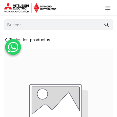
Ir al contenido
Todos los productos