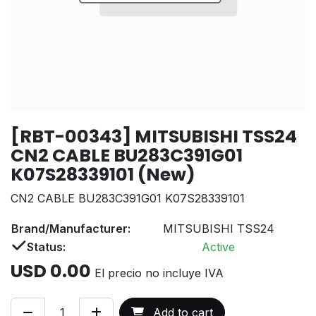
[RBT-00343] MITSUBISHI TSS24
CN2 CABLE BU283C391G01
K07S28339101 (New)
CN2 CABLE BU283C391G01 K07S28339101
Brand/Manufacturer:
MITSUBISHI TSS24
Status:
Active
USD
0.00
El precio no incluye IVA
Add to cart